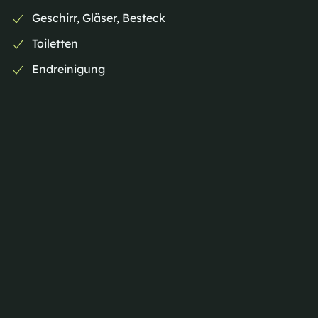
Geschirr, Gläser, Besteck
Toiletten
Endreinigung
Zentralheizung (Abrechnung nach Verbrauch)
Folgende Leistungen können zusätzlich gebucht
werden:
Wintergarten (für ca. 30 Personen)
Tischdecken
Stuhlhussen
Sonderausstattung Küche (Gastrogeräte)
Einzelheiten sind individuell zu vereinbaren.